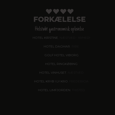
FORKÆLELSE
Helstøbt gastronomisk oplevelse
HOTEL KIRSTINE
, NÆSTVED - NYHED!
HOTEL DAGMAR
, RIBE
GOLF HOTEL VIBORG
HOTEL RINGKØBING
HOTEL VINHUSET
, NÆSTVED
HOTEL KRYB I LY KRO
, FREDERICIA
HOTEL LIMFJORDEN
, THISTED