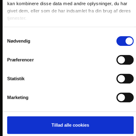
kan kombinere disse data med andre oplysninger, du har
givet dem, eller som de har indsamlet fra din brug af deres
tjenester.
Samtykkevalg
Nødvendig
Præferencer
VORES HOTELLER OG KATEGORIER
Statistik
OPLEVELSER
Marketing
Nærområde og oplevelser
HOTEL VILDBJERG
HOTEL FALKEN
, VIDEBÆK
Tillad alle cookies
HOTEL HJALLERUP KRO