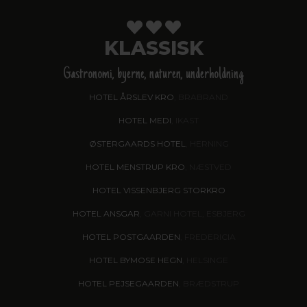
KLASSISK
Gastronomi, byerne, naturen, underholdning
HOTEL ÅRSLEV KRO
, BRABRAND
HOTEL MEDI
, IKAST
ØSTERGAARDS HOTEL
, HERNING
HOTEL MENSTRUP KRO
, NÆSTVED
HOTEL VISSENBJERG STORKRO
HOTEL ANSGAR
, GARNI HOTEL, ESBJERG
HOTEL POSTGAARDEN
, FREDERICIA
HOTEL BYMOSE HEGN
, HELSINGE
HOTEL PEJSEGAARDEN
, BRÆDSTRUP