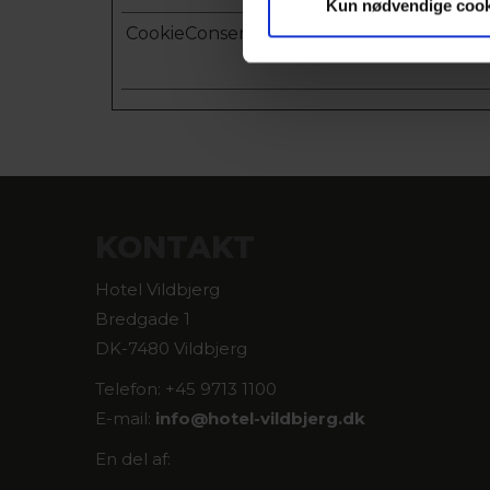
Kun nødvendige cook
CookieConsent
Cookiebot
KONTAKT
Hotel Vildbjerg
Bredgade 1
DK-7480 Vildbjerg
Telefon: +45 9713 1100
E-mail:
info@
hotel-vildbjerg.dk
En del af: