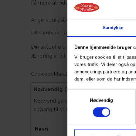
Få mere at vide om, hvem vi er, hvordan du 
Angiv venligst dit samtykke-ID og -dato, n
Samtykke
Dit samtykke gælder for følgende domæner
Din aktuelle tilstand: Afvis.
Denne hjemmeside bruger c
Ændring af dit samtykke
Vi bruger cookies til at tilpas
vores trafik. Vi deler også 
annonceringspartnere og anal
Cookiedeklarationen er sidst opdateret d. 1
dem, eller som de har indsaml
Nødvendig (1)
Samtykkevalg
Nødvendig
Nødvendige cookies hjælper med at gøre
adgang til sikre områder af hjemmesiden.
Navn
Udbyder