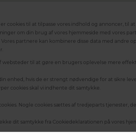
ookies til at tilpasse vores indhold og annoncer, til at v
lysninger om din brug af vores hjemmeside med vores part
Vores partnere kan kombinere disse data med andre opl
r.
f websteder til at gøre en brugers oplevelse mere effekt
din enhed, hvis de er strengt nødvendige for at sikre lev
per cookies skal vi indhente dit samtykke.
okies. Nogle cookies sættes af tredjeparts tjenester, der
række dit samtykke fra Cookiedeklarationen på vores hj