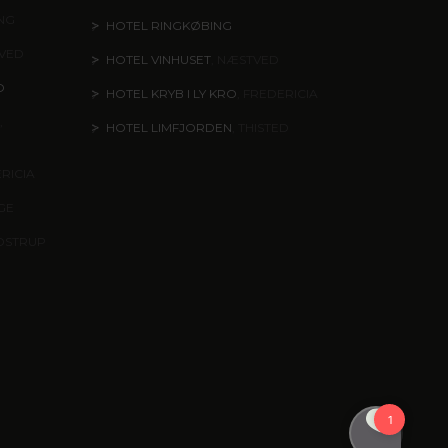
ING
HOTEL RINGKØBING
TVED
HOTEL VINHUSET
, NÆSTVED
O
HOTEL KRYB I LY KRO
, FREDERICIA
,
HOTEL LIMFJORDEN
, THISTED
ERICIA
NGE
DSTRUP