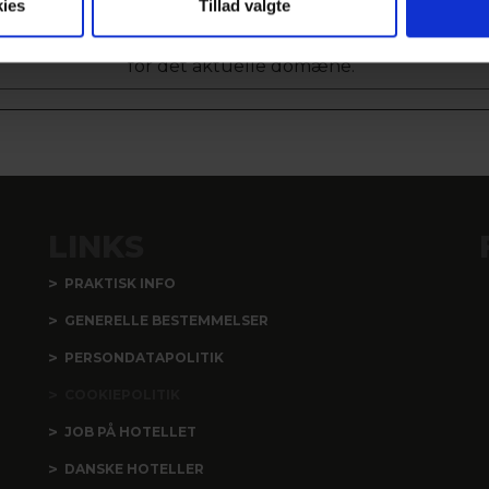
ies
Tillad valgte
Gemmer brugerens cookie-samtykke-til
for det aktuelle domæne.
LINKS
PRAKTISK INFO
GENERELLE BESTEMMELSER
PERSONDATAPOLITIK
COOKIEPOLITIK
JOB PÅ HOTELLET
DANSKE HOTELLER