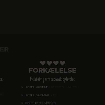
ER
FORKÆLELSE
en,
Helstøbt gastronomisk oplevelse
HOTEL KIRSTINE
, NÆSTVED - NYHED!
ND
HOTEL DAGMAR
, RIBE
GOLF HOTEL VIBORG