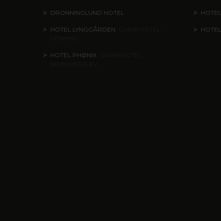
DRONNINGLUND HOTEL
HOTE
HOTEL LYNGGÅRDEN
, GARNI HOTEL,
HOTE
HERNING
HOTEL PHØNIX
, GARNI HOTEL,
BRØNDERSLEV