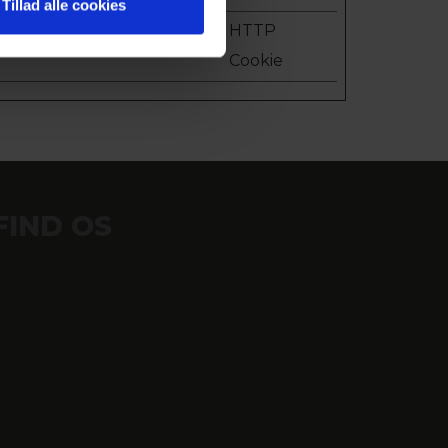
Tillad alle cookies
stand
1 år
HTTP
Cookie
FIND OS