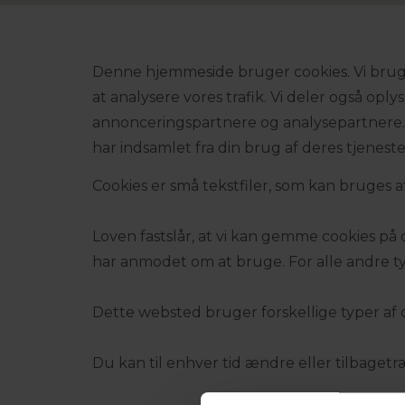
Denne hjemmeside bruger cookies. Vi bruger c
at analysere vores trafik. Vi deler også op
annonceringspartnere og analysepartnere. 
har indsamlet fra din brug af deres tjeneste
Cookies er små tekstfiler, som kan bruges a
Loven fastslår, at vi kan gemme cookies på 
har anmodet om at bruge. For alle andre ty
Dette websted bruger forskellige typer af co
Du kan til enhver tid ændre eller tilbaget