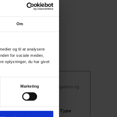
es Privatlivspolitik.
Om
 medier og til at analysere
nden for sociale medier,
e oplysninger, du har givet
Marketing
 funktioner såsom side-navigation og
okies.
Maksimal
Type
opbevaringstid