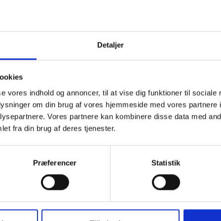
kan kontakte os, og hvordan vi behandler persondata i vor
år du kontakter os angående dit samtykke.
Detaljer
: www.hotel-vildbjerg.dk
ookies
se vores indhold og annoncer, til at vise dig funktioner til sociale
oplysninger om din brug af vores hjemmeside med vores partnere i
ysepartnere. Vores partnere kan kombinere disse data med andr
5/07/2026 af
Cookiebot
:
et fra din brug af deres tjenester.
Præferencer
Statistik
 en hjemmeside brugbar ved at aktivere grundlæggende
 Hjemmesiden kan ikke fungere ordentligt uden disse co
Formål