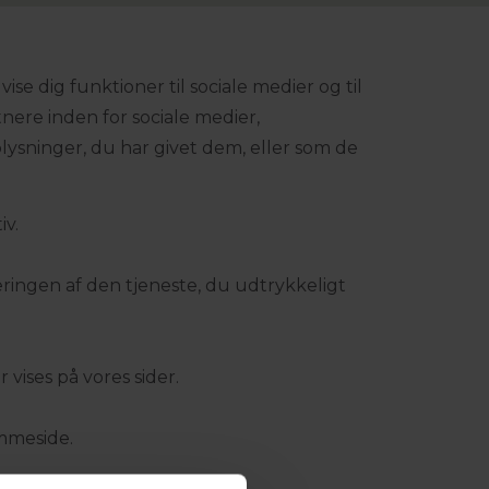
ise dig funktioner til sociale medier og til
nere inden for sociale medier,
ysninger, du har givet dem, eller som de
iv.
eringen af den tjeneste, du udtrykkeligt
 vises på vores sider.
emmeside.