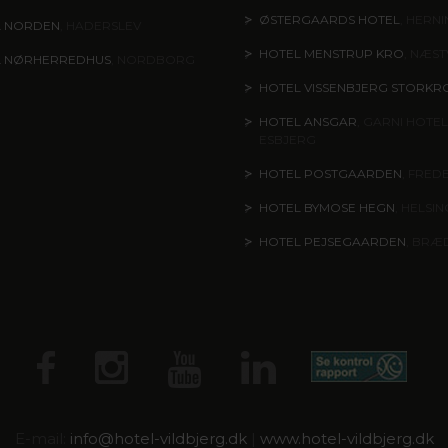
ØSTERGAARDS HOTEL
, HERN
L NORDEN
, HADERSLEV
HOTEL MENSTRUP KRO
, NÆS
L NØRHERREDHUS
, NORDBORG
HOTEL VISSENBJERG STORKR
HOTEL ANSGAR
, GARNI HOTEL
ESBJERG
HOTEL POSTGAARDEN
, FRED
HOTEL BYMOSE HEGN
, HELSI
HOTEL PEJSEGAARDEN
, BRÆ
E-mail:
info@
hotel-vildbjerg.dk
|
www.hotel-vildbjerg.dk