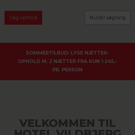
Nulstil søgning
SOMMERTILBUD: LYSE NÆTTER-
OPHOLD M. 2 NÆTTER FRA KUN 1.245,-
PR. PERSON
VELKOMMEN TIL
HOTEL VILDBJERG