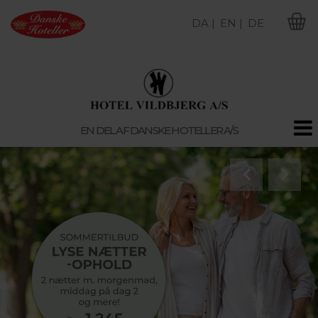
DA |
EN |
DE
M
EN DEL AF DANSKE HOTELLER A/S