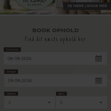
BOOK OPHOLD
Find dit næste ophold her
Ankomst
Afrejse
Voksne
Børn
2
0