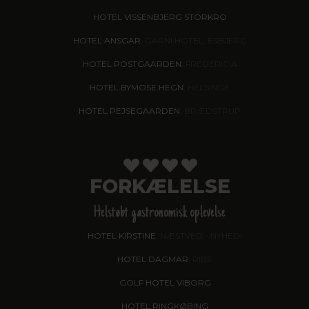
HOTEL VISSENBJERG STORKRO
HOTEL ANSGAR
, GARNI HOTEL, ESBJERG
HOTEL POSTGAARDEN
, FREDERICIA
HOTEL BYMOSE HEGN
, HELSINGE
HOTEL PEJSEGAARDEN
, BRÆDSTRUP
FORKÆLELSE
Helstøbt gastronomisk oplevelse
HOTEL KIRSTINE
, NÆSTVED - NYHED!
HOTEL DAGMAR
, RIBE
GOLF HOTEL VIBORG
HOTEL RINGKØBING