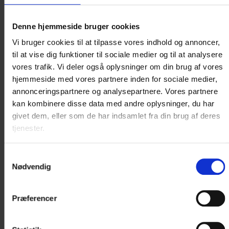
Denne hjemmeside bruger cookies
Vi bruger cookies til at tilpasse vores indhold og annoncer,
til at vise dig funktioner til sociale medier og til at analysere
vores trafik. Vi deler også oplysninger om din brug af vores
hjemmeside med vores partnere inden for sociale medier,
Torsdag
d. 17. september 2026 kl. 17:00
annonceringspartnere og analysepartnere. Vores partnere
kan kombinere disse data med andre oplysninger, du har
Stegt Flæsk på Hotel Vildbjerg
givet dem, eller som de har indsamlet fra din brug af deres
tjenester.
Spis til du revner!
Samtykkevalg
Nødvendig
Læs mere
Præferencer
Hotel Vildbjerg, 7480 Vildbjerg, Madoplevelser