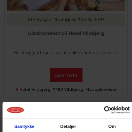
Fredag
d. 28. august 2026 kl. 16:00
Gårdhavefest på Hotel Vildbjerg
Helstegt pattegris, iskolde drikkevarer og livemusik
Læs mere
Hotel Vildbjerg, 7480 Vildbjerg, Madoplevelser
Samtykke
Detaljer
Om