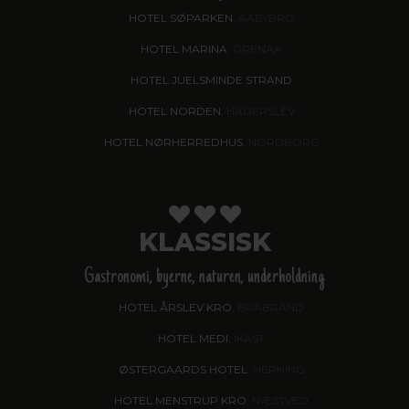
HOTEL SØPARKEN
, AABYBRO
HOTEL MARINA
, GRENAA
HOTEL JUELSMINDE STRAND
HOTEL NORDEN
, HADERSLEV
HOTEL NØRHERREDHUS
, NORDBORG
KLASSISK
Gastronomi, byerne, naturen, underholdning
HOTEL ÅRSLEV KRO
, BRABRAND
HOTEL MEDI
, IKAST
ØSTERGAARDS HOTEL
, HERNING
HOTEL MENSTRUP KRO
, NÆSTVED