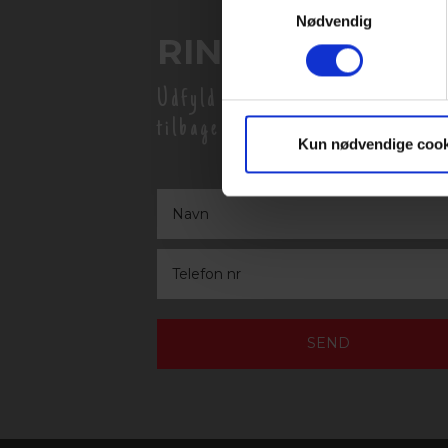
Nødvendig
RING MIG OP
Udfyld formularen så vender vi
tilbage hurtigst muligt
Kun nødvendige cook