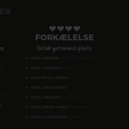
ER
FORKÆLELSE
en,
Helstøbt gastronomisk oplevelse
HOTEL KIRSTINE
, NÆSTVED - NYHED!
ND
HOTEL DAGMAR
, RIBE
GOLF HOTEL VIBORG
ING
HOTEL RINGKØBING
TVED
HOTEL VINHUSET
, NÆSTVED
O
HOTEL KRYB I LY KRO
, FREDERICIA
,
HOTEL LIMFJORDEN
, THISTED