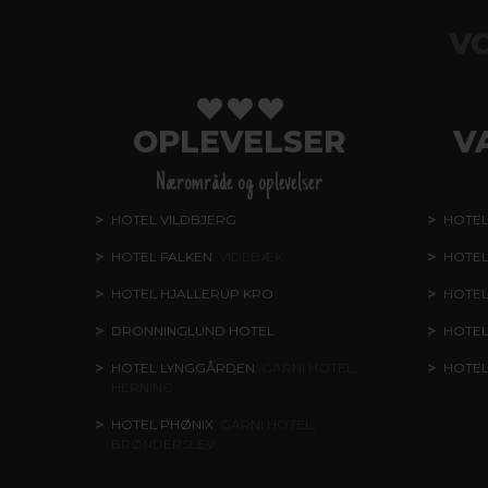
V
OPLEVELSER
V
Nærområde og oplevelser
HOTEL VILDBJERG
HOTEL
HOTEL FALKEN
, VIDEBÆK
HOTEL
HOTEL HJALLERUP KRO
HOTEL
DRONNINGLUND HOTEL
HOTE
HOTEL LYNGGÅRDEN
, GARNI HOTEL,
HOTE
HERNING
HOTEL PHØNIX
, GARNI HOTEL,
BRØNDERSLEV