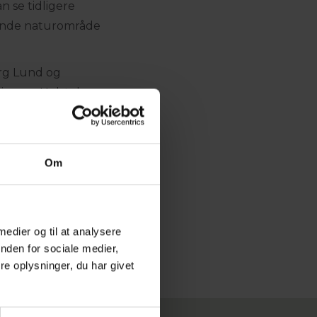
n se tidligere
ende naturområde
erg Lund og
ning og Holstebro,
er samt en del
sning på Møltrup
Om
g en madbutik, hvor
 medier og til at analysere
nden for sociale medier,
e oplysninger, du har givet