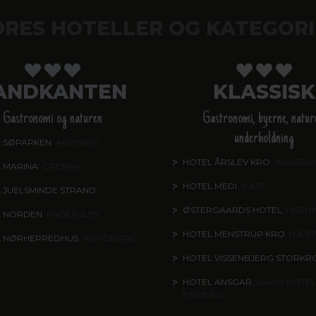
ORES HOTELLER OG KATEGORI
ANDKANTEN
KLASSISK
Gastronomi og naturen
Gastronomi, byerne, natur
underholdning
 SØPARKEN
, AABYBRO
HOTEL ÅRSLEV KRO
, BRABRA
 MARINA
, GRENAA
HOTEL MEDI
, IKAST
 JUELSMINDE STRAND
ØSTERGAARDS HOTEL
, HERN
L NORDEN
, HADERSLEV
HOTEL MENSTRUP KRO
, NÆS
L NØRHERREDHUS
, NORDBORG
HOTEL VISSENBJERG STORKR
HOTEL ANSGAR
, GARNI HOTEL
ESBJERG