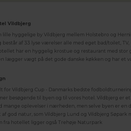
el Vildbjerg
en lille hyggelige by Vildbjerg mellem Holstebro og Herni
og består af 33 lyse værelser alle med eget bad/toilet, TV, 
Hotellet har en hyggelig krostue og restaurant med stor
n lægger vægt på det gode danske køkken og har et vari
gn
t for Vildbjerg Cup - Danmarks bedste fodboldturneri
r besøgende til byen og til vores hotel. Vildbjerg er e
nge oplevelser i nærheden, men selve byen er en dejlig,
 af god natur, som Vildbjerg Lund og Vildbjerg Søpark m
 fra hotellet ligger også Trehøje Naturpark