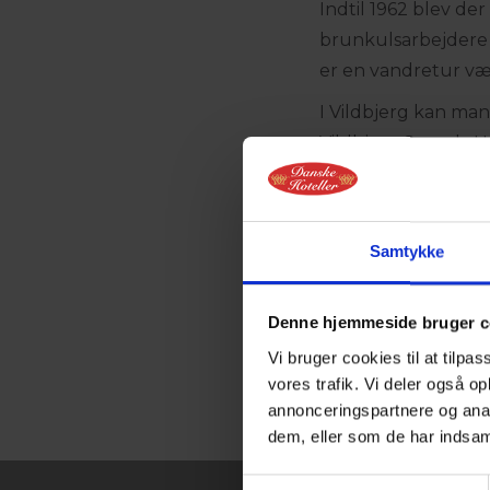
Indtil 1962 blev de
brunkulsarbejdere
er en vandretur v
I Vildbjerg kan ma
Vildbjerg Søpark. H
som byder på alt fr
Trehøje Museum vis
landbrugsredskaber
Samtykke
Optagelseshjem - et
stedets varer forha
Denne hjemmeside bruger c
Vi bruger cookies til at tilpas
Betingelser
vores trafik. Vi deler også 
annonceringspartnere og anal
dem, eller som de har indsaml
Samtykkevalg