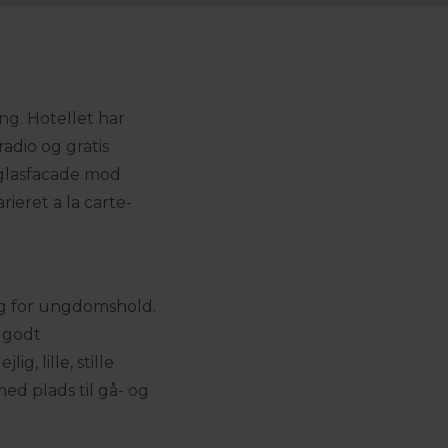
ng. Hotellet har
radio og gratis
 glasfacade mod
eret a la carte-
ng for ungdomshold.
t godt
 lille, stille
ed plads til gå- og