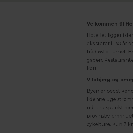
Velkommen til Hot
Hotellet ligger i d
eksisteret i 130 år 
trådløst internet. 
gaden. Restaurante
kort.
Vildbjerg og ome
Byen er bedst kend
I denne uge strømme
udgangspunkt med ma
provinsby, omringet
cykelture. Kun 7 km